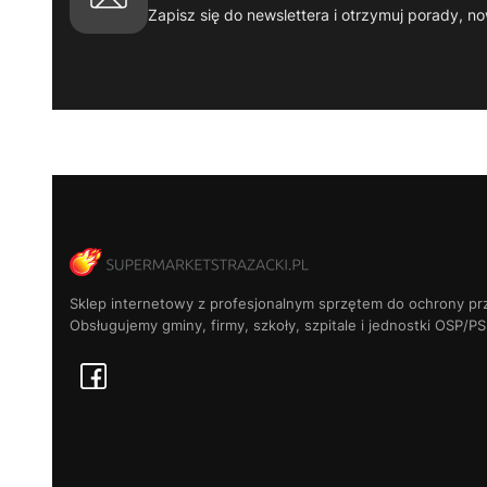
Zapisz się do newslettera i otrzymuj porady, no
Sklep internetowy z profesjonalnym sprzętem do ochrony pr
Obsługujemy gminy, firmy, szkoły, szpitale i jednostki OSP/PS