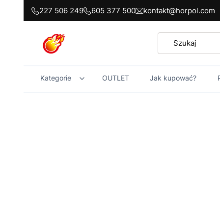
227 506 249
605 377 500
kontakt@horpol.com
Kategorie
OUTLET
Jak kupować?