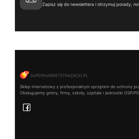
Zapisz się do newslettera i otrzymuj porady, no
Sklep internetowy z profesjonalnym sprzętem do ochrony pr
Obsługujemy gminy, firmy, szkoły, szpitale i jednostki OSP/PS