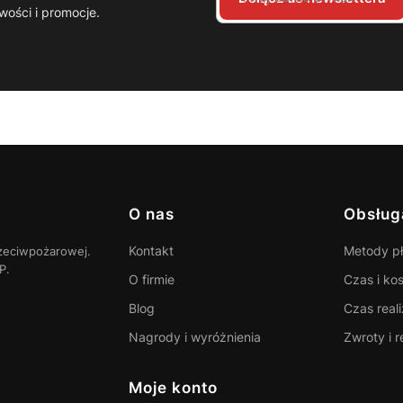
wości i promocje.
Linki w stopce
O nas
Obsług
Kontakt
Metody pł
zeciwpożarowej.
P.
O firmie
Czas i ko
Blog
Czas real
Nagrody i wyróżnienia
Zwroty i 
Moje konto