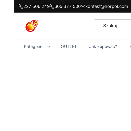
227 506 249
605 377 500
kontakt@horpol.com
Kategorie
OUTLET
Jak kupować?